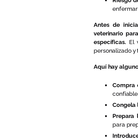
Riesgo de
enfermar 
Antes de inici
veterinario pa
específicas.
El v
personalizado y
Aquí hay alguno
Compra c
confiable
Congela l
Prepara 
para pre
Introduc