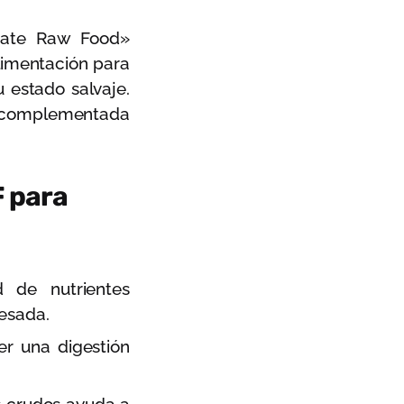
riate Raw Food»
limentación para
 estado salvaje.
, complementada
F para
 de nutrientes
esada.
r una digestión