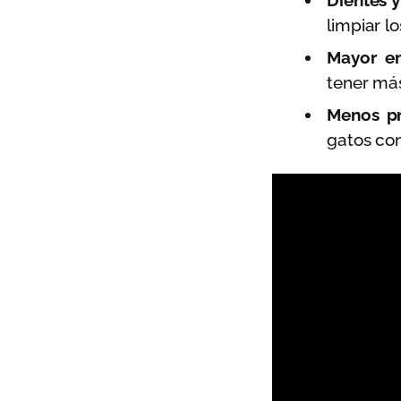
Dientes 
limpiar l
Mayor en
tener más
Menos pr
gatos con