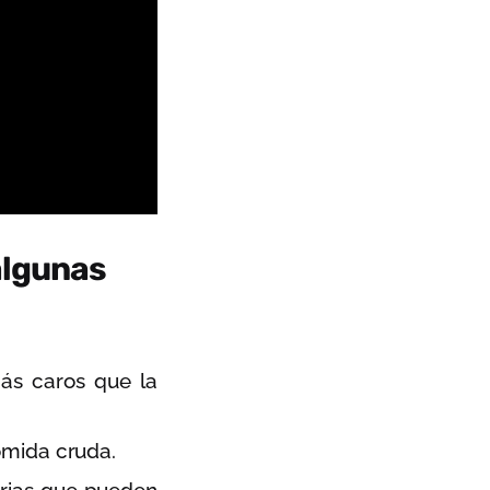
algunas
ás caros que la
omida cruda.