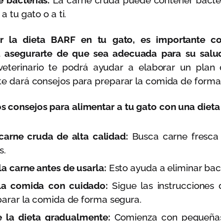
 bacterias:
La carne cruda puede contener bacte
a tu gato o a ti.
ar la dieta BARF en tu gato, es importante c
ra asegurarte de que sea adecuada para su salu
eterinario te podrá ayudar a elaborar un plan 
 te dará consejos para preparar la comida de forma
s consejos para alimentar a tu gato con una diet
arne cruda de alta calidad:
Busca carne fresca
s.
a carne antes de usarla:
Esto ayuda a eliminar bact
la comida con cuidado:
Sigue las instrucciones d
parar la comida de forma segura.
e la dieta gradualmente:
Comienza con pequeñas