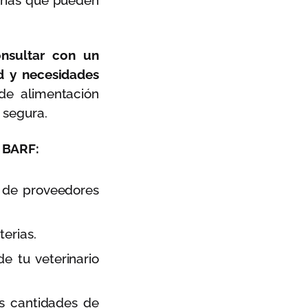
rias que pueden
onsultar con un
d y necesidades
de alimentación
 segura.
a BARF:
 de proveedores
erias.
e tu veterinario
 cantidades de