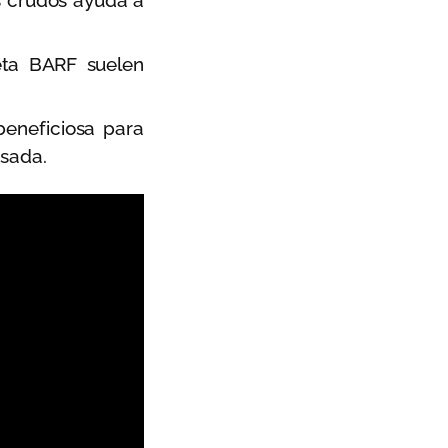
 crudos ayuda a
ta BARF suelen
eneficiosa para
esada.