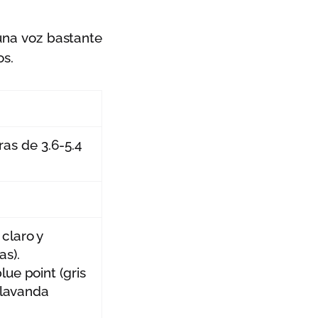
una voz bastante
os.
as de 3.6-5.4
 claro y
as).
lue point (gris
 (lavanda