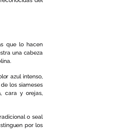
 reconocidas del
cas que lo hacen
estra una cabeza
lina.
lor azul intenso,
a de los siameses
 cara y orejas,
radicional o seal
distinguen por los