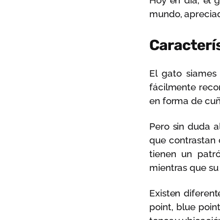
Hoy en día, el 
mundo, apreciado
Caracterís
El gato siames 
fácilmente reco
en forma de cuña
Pero sin duda al
que contrastan c
tienen un patr
mientras que su
Existen diferent
point, blue point