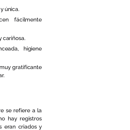
y única.
acen fácilmente
y cariñosa.
ceada, higiene
muy gratificante
r.
e se refiere a la
o hay registros
s eran criados y